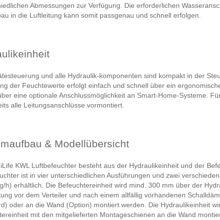
iedlichen Abmessungen zur Verfügung. Die erforderlichen Wasseranschlü
au in die Luftleitung kann somit passgenau und schnell erfolgen.
ulikeinheit
ätesteuerung und alle Hydraulik-komponenten sind kompakt in der Ste
ung der Feuchtewerte erfolgt einfach und schnell über ein ergonomisc
über eine optionale Anschlussmöglichkeit an Smart-Home-Systeme. Für e
eits alle Leitungsanschlüsse vormontiert.
maufbau & Modellübersicht
Life KWL Luftbefeuchter besteht aus der Hydraulikeinheit und der Bef
uchter ist in vier unterschiedlichen Ausführungen und zwei verschiede
g/h) erhältlich. Die Befeuchtereinheit wird mind. 300 mm über der Hydrau
itung vor dem Verteiler und nach einem allfällig vorhandenen Schalldä
d) oder an die Wand (Option) montiert werden. Die Hydraulikeinheit w
ereinheit mit den mitgelieferten Montageschienen an die Wand montier