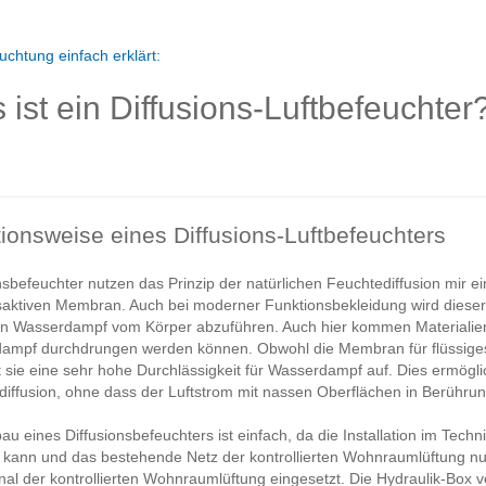
uchtung einfach erklärt:
ist ein Diffusions-Luftbefeuchter
ionsweise eines Diffusions-Luftbefeuchters
nsbefeuchter nutzen das Prinzip der natürlichen Feuchtediffusion mir e
ktiven Membran. Auch bei moderner Funktionsbekleidung wird dieser E
n Wasserdampf vom Körper abzuführen. Auch hier kommen Materialien
ampf durchdrungen werden können. Obwohl die Membran für flüssige
st sie eine sehr hohe Durchlässigkeit für Wasserdampf auf. Dies ermögl
iffusion, ohne dass der Luftstrom mit nassen Oberflächen in Berühru
au eines Diffusionsbefeuchters ist einfach, da die Installation im Te
 kann und das bestehende Netz der kontrollierten Wohnraumlüftung nu
nal der kontrollierten Wohnraumlüftung eingesetzt. Die Hydraulik-Box 