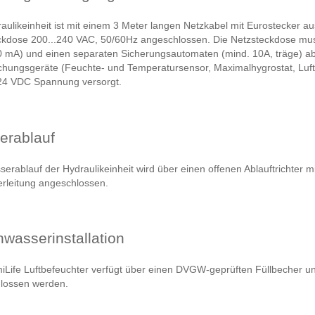
aulikeinheit ist mit einem 3 Meter langen Netzkabel mit Eurostecker au
ckdose 200...240 VAC, 50/60Hz angeschlossen. Die Netzsteckdose mus
 mA) und einen separaten Sicherungsautomaten (mind. 10A, träge) abg
hungsgeräte (Feuchte- und Temperatursensor, Maximalhygrostat, Luft
 24 VDC Spannung versorgt.
erablauf
erablauf der Hydraulikeinheit wird über einen offenen Ablauftrichter m
rleitung angeschlossen.
hwasserinstallation
Life Luftbefeuchter verfügt über einen DVGW-geprüften Füllbecher und
lossen werden.