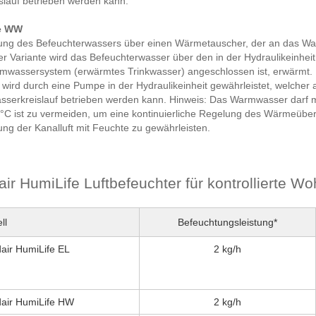
slauf betrieben werden kann.
te WW
ng des Befeuchterwassers über einen Wärmetauscher, der an das Wa
er Variante wird das Befeuchterwasser über den in der Hydraulikeinhei
mwassersystem (erwärmtes Trinkwasser) angeschlossen ist, erwärmt. 
 wird durch eine Pumpe in der Hydraulikeinheit gewährleistet, welch
serkreislauf betrieben werden kann. Hinweis: Das Warmwasser darf 
°C ist zu vermeiden, um eine kontinuierliche Regelung des Wärmeüber
ng der Kanalluft mit Feuchte zu gewährleisten.
ir HumiLife Luftbefeuchter für kontrollierte W
ll
Befeuchtungsleistung*
air HumiLife EL
2 kg/h
air HumiLife HW
2 kg/h