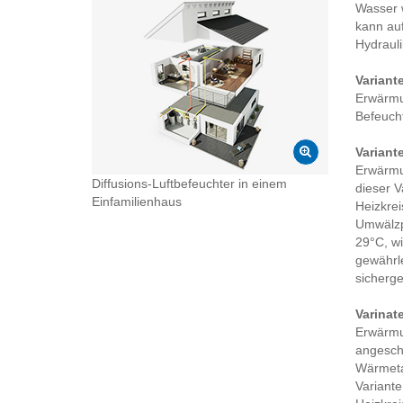
Wasser w
kann auf
Hydrauli
Variant
Erwärmun
Befeuch
Variant
Erwärmu
Diffusions-Luftbefeuchter in einem
dieser V
Einfamilienhaus
Heizkrei
Umwälzp
29°C, wi
gewährl
sicherges
Varinat
Erwärmu
angeschl
Wärmetau
Variante