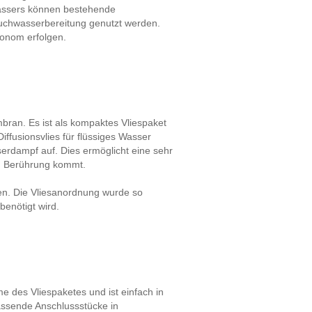
wassers können bestehende
uchwasserbereitung genutzt werden.
tonom erfolgen.
embran. Es ist als kompaktes Vliespaket
fusionsvlies für flüssiges Wasser
serdampf auf. Dies ermöglicht eine sehr
in Berührung kommt.
en. Die Vliesanordnung wurde so
benötigt wird.
e des Vliespaketes und ist einfach in
 passende Anschlussstücke in