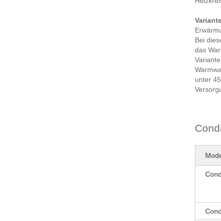
Heizkrei
Varian
Erwärmu
Bei dies
das War
Variante
Warmwas
unter 45
Versorgu
Conda
Mode
Cond
Cond