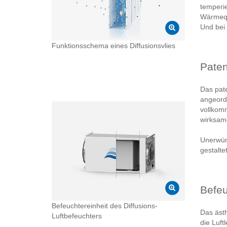
temperie
Wärmequ
Und bei 
Funktionsschema eines Diffusionsvlies
Paten
Das pate
angeordn
vollkomm
wirksam
Unerwün
gestalte
Befeu
Befeuchtereinheit des Diffusions-
Das ästh
Luftbefeuchters
die Luft