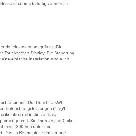
sse sind bereits fertig vormontiert.
uereinheit zusammengefasst. Die
hes Touchscreen-Display. Die Steuerung
ine einfache Installation sind auch
euchtereinheit. Der HumiLife KWL
nen Befeuchtungsleistungen (1 kg/h
likeinheit mit in die zentrale
mpfer eingebaut. Sie kann an die Decke
ird mind. 300 mm unter der
t. Das im Befeuchter zirkulierende