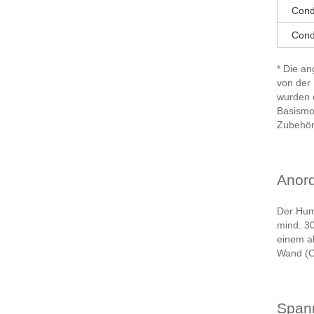
Cond
Cond
* Die a
von der 
wurden d
Basismod
Zubehört
Anord
Der Humi
mind. 30
einem al
Wand (O
Span