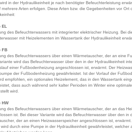
ird in der Hydraulikeinheit je nach benötigter Befeuchterleistung er
 mehrere Arten erfolgen. Diese Arten bzw. die Gegebenheiten vor Ort d
keinheit:
e EL
g des Befeuchterwassers mit integrierter elektrischer Heizung. Bei di
terwasser mit Heizelementen im Wassertank der Hydraulikeinheit erwä
e FB
ng des Befeuchterwassers über einen Wärmetauscher, der an eine Fu
ariante wird das Befeuchterwasser über den in der Hydraulikeinheit in
slauf einer Fußbodenheizung angeschlossen ist, erwärmt. Der Heizwass
umpe der Fußbodenheizung gewährleistet. Ist der Vorlauf der Fußbode
rd empfohlen, ein optionales Heizelement, das in den Wassertank einge
eistet, dass auch während sehr kalter Perioden im Winter eine optim
tellt wird.
e HW
ng des Befeuchterwassers über einen Wärmetauscher, der an das He
ossen ist. Bei dieser Variante wird das Befeuchterwasser über den in de
scher, der an einen Heizwasserspeicher angeschlossen ist, erwärmt. 
 wird durch eine Pumpe in der Hydraulikeinheit gewährleistet, welch