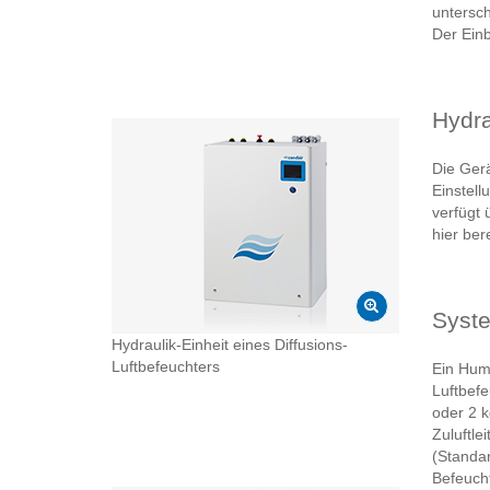
untersch
Der Einb
Hydra
Die Ger
Einstell
verfügt 
hier ber
Syste
Hydraulik-Einheit eines Diffusions-
Luftbefeuchters
Ein Humi
Luftbefe
oder 2 k
Zuluftle
(Standar
Befeucht