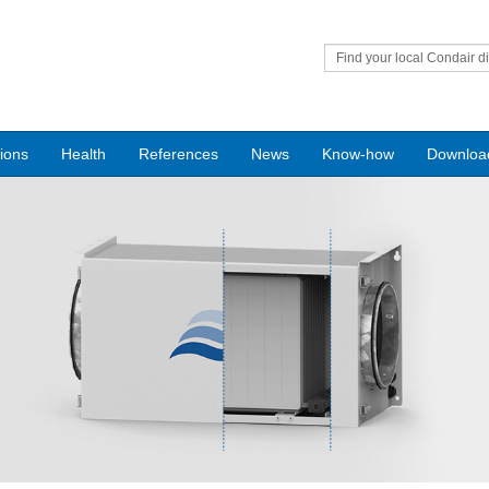
Find your local Condair di
tions
Health
References
News
Know-how
Downloa