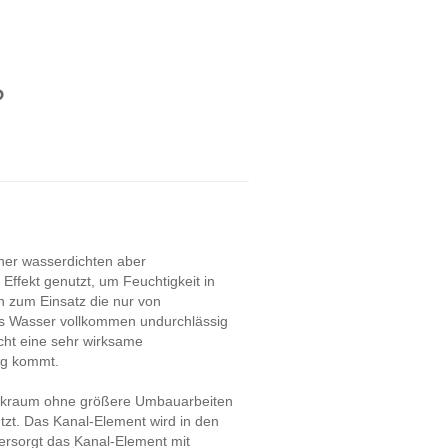
?
iner wasserdichten aber
ffekt genutzt, um Feuchtigkeit in
 zum Einsatz die nur von
s Wasser vollkommen undurchlässig
icht eine sehr wirksame
ng kommt.
chnikraum ohne größere Umbauarbeiten
tzt. Das Kanal-Element wird in den
versorgt das Kanal-Element mit