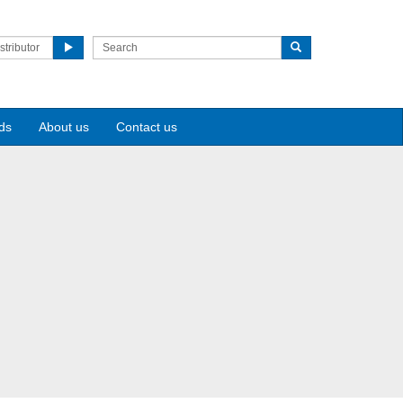
stributor
ds
About us
Contact us