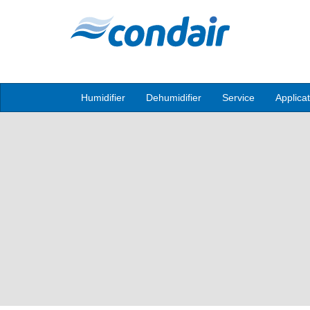
Humidifier
Dehumidifier
Service
Applica