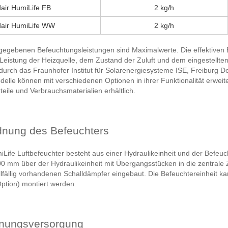
air HumiLife FB
2 kg/h
air HumiLife WW
2 kg/h
ngegebenen Befeuchtungsleistungen sind Maximalwerte. Die effektiven
Leistung der Heizquelle, dem Zustand der Zuluft und dem eingestellten
urch das Fraunhofer Institut für Solarenergiesysteme ISE, Freiburg D
elle können mit verschiedenen Optionen in ihrer Funktionalität erwei
eile und Verbrauchsmaterialien erhältlich.
nung des Befeuchters
Life Luftbefeuchter besteht aus einer Hydraulikeinheit und der Befeuch
0 mm über der Hydraulikeinheit mit Übergangsstücken in die zentrale Z
lfällig vorhandenen Schalldämpfer eingebaut. Die Befeuchtereinheit k
ption) montiert werden.
nungsversorgung