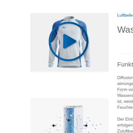
Luftbefe
Was 
Funkt
Diffusio
atmungsa
Form vo
Wasserd
ist, wei
Feuchted
Der Einb
erfolgen
Zuluftka