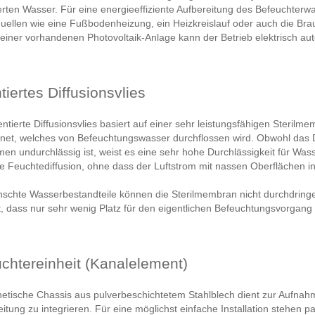
rten Wasser. Für eine energieeffiziente Aufbereitung des Befeuchter
ellen wie eine Fußbodenheizung, ein Heizkreislauf oder auch die Bra
einer vorhandenen Photovoltaik-Anlage kann der Betrieb elektrisch au
tiertes Diffusionsvlies
ntierte Diffusionsvlies basiert auf einer sehr leistungsfähigen Sterilm
et, welches von Befeuchtungswasser durchflossen wird. Obwohl das Dif
en undurchlässig ist, weist es eine sehr hohe Durchlässigkeit für Was
e Feuchtediffusion, ohne dass der Luftstrom mit nassen Oberflächen 
schte Wasserbestandteile können die Sterilmembran nicht durchdring
t, dass nur sehr wenig Platz für den eigentlichen Befeuchtungsvorgang 
chtereinheit (Kanalelement)
etische Chassis aus pulverbeschichtetem Stahlblech dient zur Aufnahm
leitung zu integrieren. Für eine möglichst einfache Installation stehen