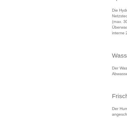
Die Hydr
Netzste
(max. 30
Überwac
interne
Wass
Der Wass
Abwasse
Frisc
Der Humi
angesch