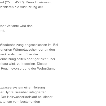
wärmt (25 … 45°C). Diese Erwärmung
efinieren die Ausführung der
eser Variante wird das
rmt.
ßbodenheizung angeschlossen ist. Bei
tegrierten Wärmetauscher, der an den
erkreislauf wird über die
nheizung selten oder gar nicht über
baut wird, zu bestellen. Dieses
ale Feuchteversorgung der Wohnräume
izwassersystem einer Heizung
r Hydraulikeinheit integrierten
Der Heizwasserkreislauf bei dieser
er autonom vom bestehenden